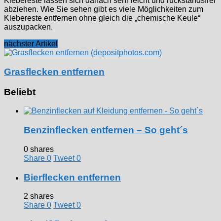
Klebereste lassen sich danach sehr leicht und rückstandsfrei
abziehen. Wie Sie sehen gibt es viele Möglichkeiten zum
Klebereste entfernen ohne gleich die „chemische Keule“
auszupacken.
nächster Artikel
Grasflecken entfernen
Beliebt
Benzinflecken entfernen – So geht´s
0 shares
Share
0
Tweet
0
Bierflecken entfernen
2 shares
Share
0
Tweet
0