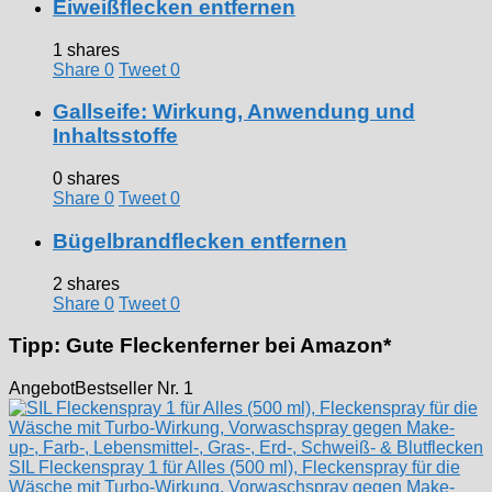
Eiweißflecken entfernen
1 shares
Share
0
Tweet
0
Gallseife: Wirkung, Anwendung und
Inhaltsstoffe
0 shares
Share
0
Tweet
0
Bügelbrandflecken entfernen
2 shares
Share
0
Tweet
0
Tipp: Gute Fleckenferner bei Amazon*
Angebot
Bestseller Nr. 1
SIL Fleckenspray 1 für Alles (500 ml), Fleckenspray für die
Wäsche mit Turbo-Wirkung, Vorwaschspray gegen Make-