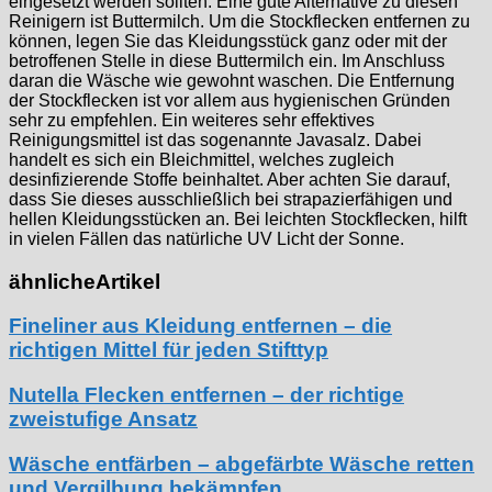
eingesetzt werden sollten. Eine gute Alternative zu diesen
Reinigern ist Buttermilch. Um die Stockflecken entfernen zu
können, legen Sie das Kleidungsstück ganz oder mit der
betroffenen Stelle in diese Buttermilch ein. Im Anschluss
daran die Wäsche wie gewohnt waschen. Die Entfernung
der Stockflecken ist vor allem aus hygienischen Gründen
sehr zu empfehlen. Ein weiteres sehr effektives
Reinigungsmittel ist das sogenannte Javasalz. Dabei
handelt es sich ein Bleichmittel, welches zugleich
desinfizierende Stoffe beinhaltet. Aber achten Sie darauf,
dass Sie dieses ausschließlich bei strapazierfähigen und
hellen Kleidungsstücken an. Bei leichten Stockflecken, hilft
in vielen Fällen das natürliche UV Licht der Sonne.
ähnliche
Artikel
Fineliner aus Kleidung entfernen – die
richtigen Mittel für jeden Stifttyp
Nutella Flecken entfernen – der richtige
zweistufige Ansatz
Wäsche entfärben – abgefärbte Wäsche retten
und Vergilbung bekämpfen