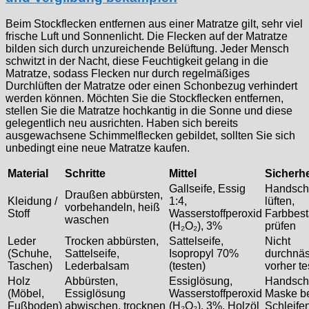
Beim Stockflecken entfernen aus einer Matratze gilt, sehr viel
frische Luft und Sonnenlicht. Die Flecken auf der Matratze
bilden sich durch unzureichende Belüftung. Jeder Mensch
schwitzt in der Nacht, diese Feuchtigkeit gelang in die
Matratze, sodass Flecken nur durch regelmäßiges
Durchlüften der Matratze oder einen Schonbezug verhindert
werden können. Möchten Sie die Stockflecken entfernen,
stellen Sie die Matratze hochkantig in die Sonne und diese
gelegentlich neu ausrichten. Haben sich bereits
ausgewachsene Schimmelflecken gebildet, sollten Sie sich
unbedingt eine neue Matratze kaufen.
Material
Schritte
Mittel
Sicherhe
Gallseife, Essig
Handsch
Draußen abbürsten,
Kleidung /
1:4,
lüften,
vorbehandeln, heiß
Stoff
Wasserstoffperoxid
Farbbest
waschen
(H₂O₂), 3%
prüfen
Leder
Trocken abbürsten,
Sattelseife,
Nicht
(Schuhe,
Sattelseife,
Isopropyl 70%
durchnäs
Taschen)
Lederbalsam
(testen)
vorher te
Holz
Abbürsten,
Essiglösung,
Handsch
(Möbel,
Essiglösung
Wasserstoffperoxid
Maske b
Fußboden)
abwischen, trocknen
(H₂O₂), 3%, Holzöl
Schleife