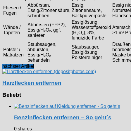
Abbürsten,
Essig,
Essig nic
Fliesen /
Essig/Zitronensäure,
Zitronensäure,
Naturstei
Fugen
schrubben
Backpulverpaste
Handsch
Essiglösung,
Abbürsten (FFP2),
Wände /
Wasserstoffperoxid
Atemschu
Essig/H₂O₂, ggf.
Tapeten
(H₂O₂), 3%,
>1 m² Pro
sanieren
fungizide Farbe
Staubsaugen,
Draußen
Staubsauger,
Polster /
abbürsten,
bearbeit
Essiglösung,
Matratzen
Essig/H₂O₂
Maske b
Polsterreiniger
behandeln
Schimme
nächster Artikel
Harzflecken entfernen
Beliebt
Benzinflecken entfernen – So geht´s
0 shares