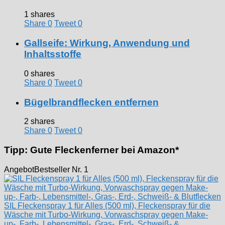
1 shares
Share
0
Tweet
0
Gallseife: Wirkung, Anwendung und
Inhaltsstoffe
0 shares
Share
0
Tweet
0
Bügelbrandflecken entfernen
2 shares
Share
0
Tweet
0
Tipp: Gute Fleckenferner bei Amazon*
Angebot
Bestseller Nr. 1
SIL Fleckenspray 1 für Alles (500 ml), Fleckenspray für die
Wäsche mit Turbo-Wirkung, Vorwaschspray gegen Make-
up-, Farb-, Lebensmittel-, Gras-, Erd-, Schweiß- &