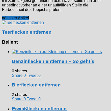
mit Salmiakgeist getränkten Tuch. Davor sollte man aber
unbedingt vorher an einer unauffälligen Stelle die
Farbechtheit des Teppichs prüfen.
nächster Artikel
Teerflecken entfernen
Beliebt
Benzinflecken entfernen – So geht´s
0 shares
Share
0
Tweet
0
Bierflecken entfernen
2 shares
Share
0
Tweet
0
Eiweißflecken entfernen