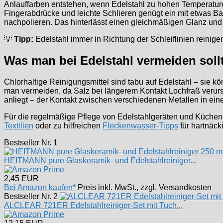
Anlauffarben entstehen, wenn Edelstahl zu hohen Temperaturen 
Fingerabdrücke und leichte Schlieren genügt ein mit etwas Ba
nachpolieren. Das hinterlässt einen gleichmäßigen Glanz und
💡
Tipp:
Edelstahl immer in Richtung der Schleiflinien reinige
Was man bei Edelstahl vermeiden soll
Chlorhaltige Reinigungsmittel sind tabu auf Edelstahl – sie 
man vermeiden, da Salz bei längerem Kontakt Lochfraß verursac
anliegt – der Kontakt zwischen verschiedenen Metallen in ein
Für die regelmäßige Pflege von Edelstahlgeräten und Küchenut
Textilien
oder zu hilfreichen
Fleckenwasser-Tipps
für hartnäc
Bestseller Nr. 1
HEITMANN pure Glaskeramik- und Edelstahlreiniger...
2,45 EUR
Bei Amazon kaufen*
Preis inkl. MwSt., zzgl. Versandkosten
Bestseller Nr. 2
ALCLEAR 721ER Edelstahlreiniger-Set mit Tuch...