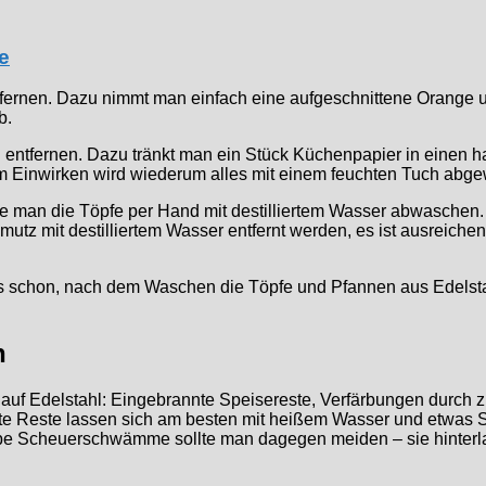
e
fernen. Dazu nimmt man einfach eine aufgeschnittene Orange und
b.
n entfernen. Dazu tränkt man ein Stück Küchenpapier in einen 
dem Einwirken wird wiederum alles mit einem feuchten Tuch abge
te man die Töpfe per Hand mit destilliertem Wasser abwaschen. 
utz mit destilliertem Wasser entfernt werden, es ist ausreich
es schon, nach dem Waschen die Töpfe und Pfannen aus Edelsta
n
auf Edelstahl: Eingebrannte Speisereste, Verfärbungen durch z
te Reste lassen sich am besten mit heißem Wasser und etwas S
be Scheuerschwämme sollte man dagegen meiden – sie hinterlas