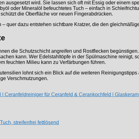
ausgesetzt wird. Sie lassen sich oft mit Essig oder einem spez
byöl oder Mineralöl befeuchtetes Tuch – einfach in Schleifrich
 schützt die Oberfläche vor neuen Fingerabdrücken.
n – quer dazu entstehen sichtbare Kratzer, die den gleichmäßig
te
können die Schutzschicht angreifen und Rostflecken begünstigen
hen kann. Wer Edelstahltöpfe in der Spülmaschine reinigt, soll
em feuchten Milieu kann zu Verfärbungen führen.
ensilien lohnt sich ein Blick auf die weiteren Reinigungstipp
kige Verschmutzungen.